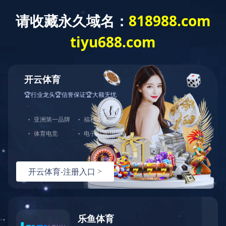
T
o
g
g
爱游戏网页版
l
e
n
a
v
i
g
a
t
i
o
n